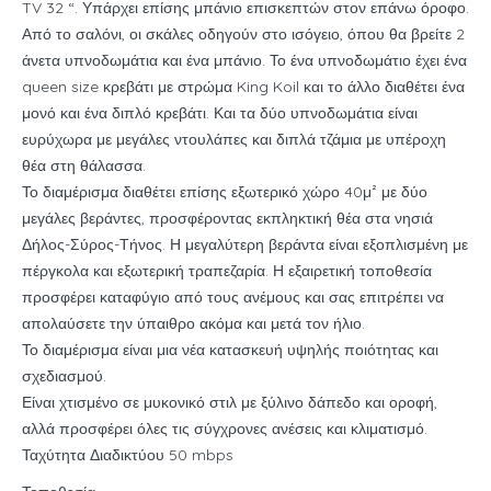
TV 32 “.
Υπάρχει επίσης μπάνιο επισκεπτών στον επάνω όροφο.
Από το σαλόνι, οι σκάλες οδηγούν στο ισόγειο, όπου θα βρείτε 2
άνετα υπνοδωμάτια και ένα μπάνιο.
Το ένα υπνοδωμάτιο έχει ένα
queen size κρεβάτι με στρώμα King Koil και το άλλο διαθέτει ένα
μονό και ένα διπλό κρεβάτι.
Και τα δύο υπνοδωμάτια είναι
ευρύχωρα με μεγάλες ντουλάπες και διπλά τζάμια με υπέροχη
θέα στη θάλασσα.
Το διαμέρισμα διαθέτει επίσης εξωτερικό χώρο 40μ² με δύο
μεγάλες βεράντες, προσφέροντας εκπληκτική θέα στα νησιά
Δήλος-Σύρος-Τήνος.
Η μεγαλύτερη βεράντα είναι εξοπλισμένη με
πέργκολα και εξωτερική τραπεζαρία.
Η εξαιρετική τοποθεσία
προσφέρει καταφύγιο από τους ανέμους και σας επιτρέπει να
απολαύσετε την ύπαιθρο ακόμα και μετά τον ήλιο.
Το διαμέρισμα είναι μια νέα κατασκευή υψηλής ποιότητας και
σχεδιασμού.
Είναι χτισμένο σε μυκονικό στιλ με ξύλινο δάπεδο και οροφή,
αλλά προσφέρει όλες τις σύγχρονες ανέσεις και κλιματισμό.
Ταχύτητα Διαδικτύου 50 mbps