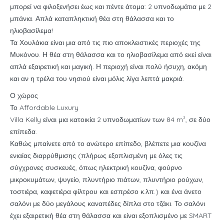
μπορεί να φιλοξενήσει έως και πέντε άτομα: 2 υπνοδωμάτια με 2
μπάνια.
Απλά καταπληκτική θέα στη θάλασσα και το
ηλιοβασίλεμα!
Τα Χουλάκια είναι μια από τις πιο αποκλειστικές περιοχές της
Μυκόνου.
Η θέα στη θάλασσα και το ηλιοβασίλεμα από εκεί είναι
απλά εξαιρετική και μαγική.
Η περιοχή είναι πολύ ήσυχη, ακόμη
και αν η τρέλα του νησιού είναι μόλις λίγα λεπτά μακριά.
Ο χώρος
Το Affordable Luxury
Villa Kelly είναι μια κατοικία 2 υπνοδωματίων των 84 m², σε δύο
επίπεδα.
Καθώς μπαίνετε από το ανώτερο επίπεδο, βλέπετε μια κουζίνα
ενιαίας διαρρύθμισης (πλήρως εξοπλισμένη με όλες τις
σύγχρονες συσκευές, όπως ηλεκτρική κουζίνα, φούρνο
μικροκυμάτων, ψυγείο, πλυντήριο πιάτων, πλυντήριο ρούχων,
τοστιέρα, καφετιέρα φίλτρου και εσπρέσο κ.λπ.) και ένα άνετο
σαλόνι με δύο μεγάλους καναπέδες δίπλα στο τζάκι.
Το σαλόνι
έχει εξαιρετική θέα στη θάλασσα και είναι εξοπλισμένο με SMART