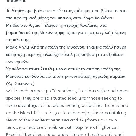
Τοποθεσία
Το διαμέρισμα βρίσκεται σε ένα συγκρότημα, που βρίσκεται στο
πιο προνομιακό μέρος του νησιού, στον λόφο Χουλάκια.
Με θέα στο Αιγαίο Πέλαγος, η περιοχή Χουλάκια, στα
βορειοδυτικά της Μυκόνου, φημίζεται για τη στρογγυλή πέτρινη
παραλία της.
Μόλις 4 χλμ. Από την πόλη της Μυκόνου, είναι μια πολύ ήσυχη
και ήσυχη περιοχή, αλλά έχει εύκολη πρόσβαση στα αξιοθέατα
των νησιών.
Χρειάζονται πέντε λεπτά με το αυτοκίνητο από την πόλη της
Μυκόνου και δύο λεπτά από την κοντινότερη αμμώδη παραλία
(Αγ. Στέφανος).
While each property offers privacy, luxurious style and open
spaces, they are also situated ideally for those seeking to
take advantage of the widest variety of facilities to be found
on the island. It is up to you to either enjoy the breathtaking
views of the Mediterranean sea and sky from your own
terrace, or explore the vibrant atmosphere of Mykonos.
Excellent beaches, shops and all types of restaurants and