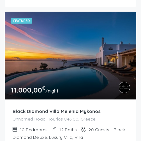
FEATURED
€
11.000,00
/night
Black Diamond Villa Melenia Mykonos
Unnamed Road, Tourlos 846 00, Greece
10
Bedrooms
12
Baths
20
Guests
Black
Diamond Deluxe, Luxury Villa, Villa